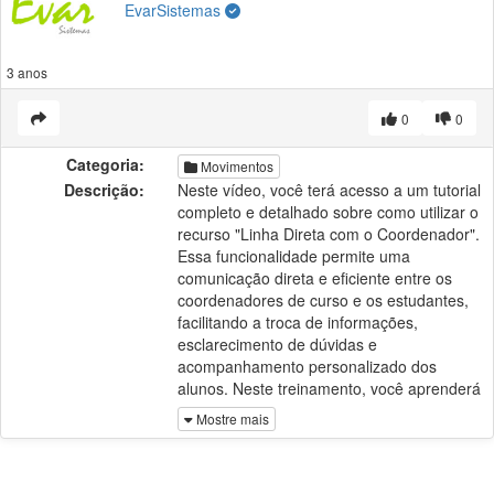
EvarSistemas
3 anos
0
0
Categoria:
Movimentos
Descrição:
Neste vídeo, você terá acesso a um tutorial
completo e detalhado sobre como utilizar o
recurso "Linha Direta com o Coordenador".
Essa funcionalidade permite uma
comunicação direta e eficiente entre os
coordenadores de curso e os estudantes,
facilitando a troca de informações,
esclarecimento de dúvidas e
acompanhamento personalizado dos
alunos. Neste treinamento, você aprenderá
passo a passo como utilizar essa poderosa
Mostre mais
ferramenta, maximizando a comunicação e
a qualidade do atendimento em sua
instituição de ensino.