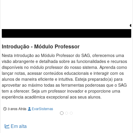
Introdução ao SGD
a
3 anos Atrás
EvarSistemas
sos
omo
s
a
SAG
Em alta