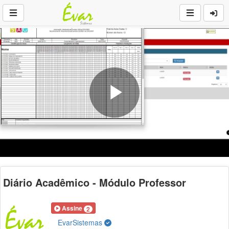
Play
Video
Diário Acadêmico - Módulo Professor
Assine
2
EvarSistemas